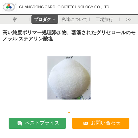
GUANGDONG CARDLO BIOTECHNOLOGY CO., LTD.
家
プロダクト
私達について
工場旅行
>>
高い純度ポリマー処理添加物、蒸溜されたグリセロールのモ
ノラル ステアリン酸塩
ベストプライス
お問い合わせ