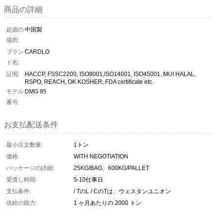
商品の詳細
起源の
中国製
場所:
ブラン
CARDLO
ド名:
証明:
HACCP, FSSC2200, ISO9001,ISO14001, ISO45001, MUI HALAL,
RSPO, REACH, OK KOSHER, FDA certificate etc.
モデル
DMG 95
番号:
お支払配送条件
最小注文数量:
1トン
価格:
WITH NEGOTIATION
パッケージの詳細:
25KG/BAG、600KG/PALLET
受渡し時間:
5-10仕事日
支払条件:
/ TのL / CのTは、ウェスタンユニオン
供給の能力:
1 ヶ月あたりの 2000 トン