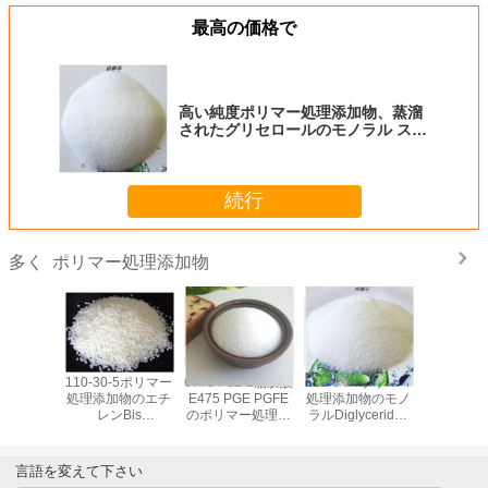
最高の価格で
高い純度ポリマー処理添加物、蒸溜
されたグリセロールのモノラル ステ
アリン酸塩
続行
ポリマー処理添加物
多く
-1ポリマー
110-30-5ポリマー
67784-82-1脂肪酸
123-94-4ポリマー
57675-4
物カルシ
処理添加物のエチ
E475 PGE PGFE
処理添加物のモノ
ー処理添
テアリン
レンBis
のポリマー処理添
ラルDiglycerides
Trimethylo
リ塩化ビニ
Stearamide EBS
加物のポリグリセ
E471 GMS40
のTriol
定装置を
EBH502の白いワ
リンのエステル
TMPTO
ッキする
ックス
かった
言語を変えて下さい