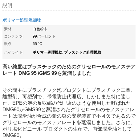
説明
ポリマー処理添加物
素材:
白色粉末
コンテンツ:
99パーセント
融点:
65 °C
ポリマー処理援助
プラスチック処理援助
ハイライト:
,
高い純度はプラスチックのためのグリセロールのモノステア
レート DMG 95 /GMS 99を蒸溜しました
その間主にプラスチック泡プロダクトにプラスチック工業、
離型剤、可塑剤で、帯電防止代理店、しかしまた特に適し
た、EPEの泡の反収縮の代理店のような使用した呼ばれた
DMG90かGMS99と蒸溜されたグリセロールのモノステアレ
ートは潤滑油が合成の鉛の塩の安定装置で不可欠であるので
グリセロールのモノステアレートを蒸溜しました。さらに、
ポリ塩化ビニール プロダクトの生産で、内部潤滑油として
DMG90。