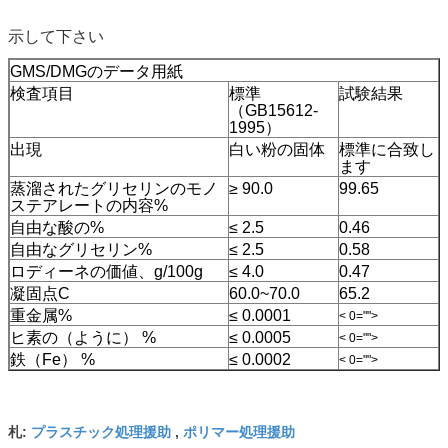
示して下さい
GMS/DMGのデータ用紙
検査項目
標準
試験結果
（GB15612-
1995）
出現
白い粉の固体
標準に合致し
ます
蒸溜されたグリセリンのモノ
≥ 90.0
99.65
ステアレートの内容%
自由な酸の%
≤ 2.5
0.46
自由なグリセリン%
≤ 2.5
0.58
ロディーネの価値、g/100g
≤ 4.0
0.47
凝固点C
60.0~70.0
65.2
重金属%
≤ 0.0001
< 0="">
ヒ素の（ように） %
≤ 0.0005
< 0="">
鉄（Fe） %
≤ 0.0002
< 0="">
プラスチック処理援助
ポリマー処理援助
札:
,