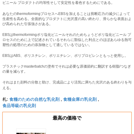
ビニール プロダクトの均等性そして安定性を着色するためにである。
あなたのthermoformingプロセスへEBSを加えることは剪断応力の減少によって
生産性を高める。全面的なプロダクトに光沢度の高い終わり、滑らかな表面およ
び高められた引張強さがある。
EBSはthermoformingポリ塩化ビニールそれのためちょうどポリ塩化ビニール プ
ロセスのために上で記述されているそれらに類似した利点とのほぼあらゆる熱可
塑性の処理のための添加物として適しているではない。
EBSはABS、ポリスチレン、ポリエチレン、ポリプロピレンともっと使用し。
プラスチックmasterbatchの塗布でそれは必要な原価節約に翻訳する樹脂/つなぎ
の量を減らす。
それはまた顔料の分散と助け、完成品により活気に満ちた光沢のある終わりを与
える。
食糧のための自然な乳化剤
食糧金庫の乳化剤
札:
,
,
食品等級の乳化剤
最高の価格で