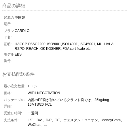
商品の詳細
起源の
中国製
場所:
ブラン
CARDLO
ド名:
証明:
HACCP, FSSC2200, ISO9001,ISO14001, ISO45001, MUI HALAL,
RSPO, REACH, OK KOSHER, FDA certificate etc.
モデル
EBS
番号:
お支払配送条件
最小注文数量:
1 トン
価格:
WITH NEGOTIATION
パッケージの
内部のPE袋が付いているクラフト袋では、25kg/bag、
16MTS/20' FCL
詳細:
受渡し時間:
一週間
支払条件:
L/C、D/A、D/P、T/T、ウェスタン・ユニオン、MoneyGram、
WeChat、…