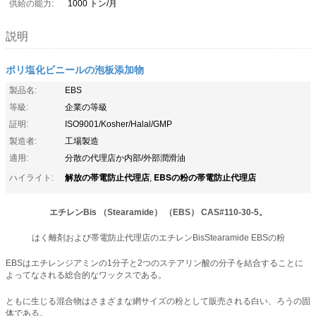
供給の能力:
1000 トン/月
説明
ポリ塩化ビニールの泡板添加物
製品名:
EBS
等級:
企業の等級
証明:
ISO9001/Kosher/Halal/GMP
製造者:
工場製造
適用:
分散の代理店か内部/外部潤滑油
解放の帯電防止代理店
EBSの粉の帯電防止代理店
ハイライト:
,
エチレンBis （Stearamide） （EBS） CAS#110-30-5。
はく離剤および帯電防止代理店のエチレンBisStearamide EBSの粉
EBSはエチレンジアミンの1分子と2つのステアリン酸の分子を結合することに
よってなされる総合的なワックスである。
ともに生じる混合物はさまざまな網サイズの粉として販売される白い、ろうの固
体である。