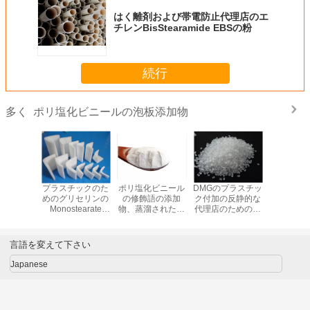
はく離剤および帯電防止代理店のエ
チレンBisStearamide EBSの粉
続行
ポリ塩化ビニールの泡板添加物
多く
ビニール
プラスチックのた
ポリ塩化ビニール
DMGのプラスチッ
プラスチッ
語の添加
めのグリセリンの
の修飾語の添加
ク付加の反静的な
95 GMS 
されたグ
Monostearate
物、蒸溜されたグ
代理店のための蒸
の固体ポ
ールの
DMG 95 GMS 99
リセロールの
溜されたグリセリ
ニールの
earate
の反静的な添加物
Monostearate
ンのMonostearate
的な反
 GMS 99
DMG 95 GMS 99
言語を変えて下さい
Japanese