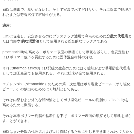
EBSは無毒で、臭いがないし、そして室温で水で溶けない。それに塩素で処理さ
れたまたは芳香溶媒で容解性がある。
適用:
EBSは促進し、安定させるのにプラスチック適用で利点のために
分散の代理店
ま
たは内部
/外的な潤滑油
として使用される総合的なワックスである
processabilityを高める、ポリマー表面の摩擦そして摩耗を減らし、色安定性お
よびポリマー低下を貢献するために固体混合材料の分散。
それはthermoplasticsおよび配線の生産のためにはく離剤および帯電防止代理店
として加工産業でも使用される。 それは粉末や金で使用される。
エチレンbis （stearamide）のための第一次使用はポリ塩化ビニール（ポリ塩化
ビニール）の放出のためのはく離剤としてある。
それは内部および外的な潤滑油としてポリ塩化ビニールの樹脂のmalleabilityを
高めるために機能する。
それは本来ポリマー樹脂の粘着性を下げ、ポリマー表面の摩擦そして摩耗を減ら
すことができる。
EBSはまた分散の代理店および助け貢献するために生じる突き出されたポリ塩化